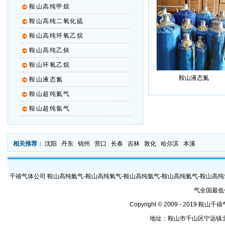
鞍山高纯甲烷
鞍山高纯二氧化硫
鞍山高纯环氧乙烷
鞍山高纯乙炔
鞍山环氧乙烷
鞍山液态氮
鞍山液态氮
鞍山超纯氦气
鞍山超纯氩气
相关推荐：
沈阳
丹东
锦州
营口
长春
吉林
敦化
哈尔滨
本溪
千禧气体公司 鞍山高纯氨气-鞍山高纯氧气-鞍山高纯氩气-鞍山高纯氦气-鞍山高纯
气全国最低
Copyright © 2009 - 2019 鞍山
地址：鞍山市千山区宁远镇北地号村