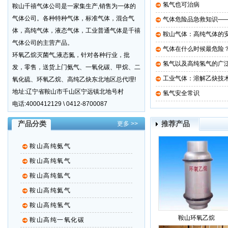
氢气也可治病
鞍山千禧气体公司是一家集生产,销售为一体的
气体公司。各种特种气体，标准气体，混合气
气体危险品急救知识—
体，高纯气体，液态气体，工业普通气体是千禧
鞍山气体：高纯气体的
气体公司的主营产品。
气体在什么时候最危险
环氧乙烷灭菌气,液态氮，针对各种行业，批
氢气以及高纯氢气的广
发，零售，送货上门氨气、一氧化碳、甲烷、二
工业气体：溶解乙炔技
氧化硫、环氧乙烷、高纯乙炔东北地区总代理!
地址:辽宁省鞍山市千山区宁远镇北地号村
氢气安全常识
电话:4000412129 \ 0412-8700087
产品分类
推荐产品
更多 >>
鞍山高纯氨气
鞍山高纯氧气
鞍山高纯氩气
鞍山高纯氦气
鞍山高纯氢气
鞍山环氧乙烷
鞍山高纯一氧化碳